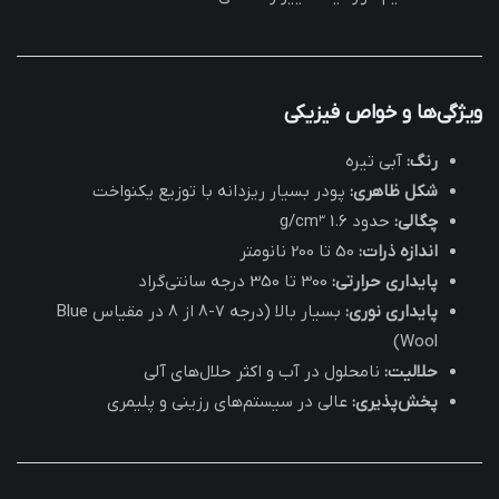
ویژگی‌ها و خواص فیزیکی
رنگ:
آبی تیره
شکل ظاهری:
پودر بسیار ریزدانه با توزیع یکنواخت
چگالی:
حدود 1.6 g/cm³
اندازه ذرات:
50 تا 200 نانومتر
پایداری حرارتی:
300 تا 350 درجه سانتی‌گراد
پایداری نوری:
بسیار بالا (درجه 7-8 از 8 در مقیاس Blue
Wool)
حلالیت:
نامحلول در آب و اکثر حلال‌های آلی
پخش‌پذیری:
عالی در سیستم‌های رزینی و پلیمری