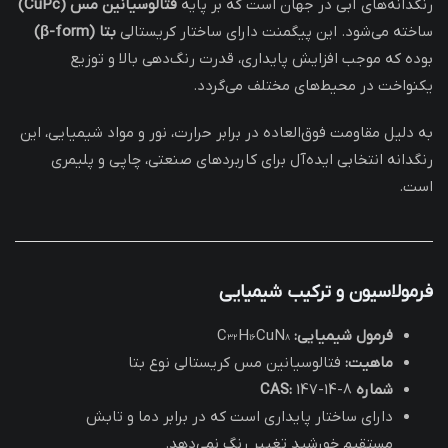
رنگدانه‌های آبی در جهان است که بر پایه
فتالوسیانین مس (CuPc)
ساخته می‌شود. این پیگمنت دارای ساختار کریستالی
بتا (β-form)
بوده که موجب افزایش پایداری، قدرت رنگ‌دهی بالا و توزیع
یکنواخت در محیط‌های مختلف می‌گردد.
به دلیل مقاومت فوق‌العاده در برابر حرارت، نور و مواد شیمیایی، این
رنگدانه انتخابی ایده‌آل برای کاربردهای صنعتی، چاپی و پلیمری
است.
فرمولاسیون و ترکیب شیمیایی
فرمول شیمیایی:
C₃₂H₁₆CuN₈
ماهیت:
فتالوسیانین مس کریستالی نوع بتا
شماره CAS:
147-14-8
دارای ساختار پایداری است که در برابر دما و تابش
مستقیم خورشید تغییر رنگ نمی‌دهد.