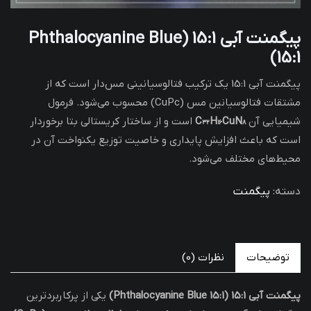
پیگمنت آبی 15:1 (Phthalocyanine Blue
15:1)
پیگمنت آبی 15:1 یک ترکیب فتالوسیانینی مس‌دار است که از
مشتقات فتالوسیانین مس (CuPc) محسوب می‌شود. فرمول
شیمیایی آن
C₃₂H₁₆CuN₈
است و از ساختار کریستالی بتا برخوردار
است که باعث افزایش پایداری و خاصیت توزیع یکنواخت آن در
محیط‌های مختلف می‌شود.
دسته:
پیگمنت
توضیحات
نظرات (0)
پیگمنت آبی 15:1 (Phthalocyanine Blue 15:1)
یکی از پرکاربردترین