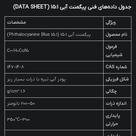
جدول داده‌های فنی پیگمنت آبی 15:1 (DATA SHEET)
ویژگی
مشخصات
نام محصول
پیگمنت آبی 15:1 (Phthalocyanine Blue 15:1)
فرمول
C₃₂H₁₆CuN₈
شیمیایی
شماره CAS
147-14-8
شکل فیزیکی
پودر آبی تیره با ذرات بسیار ریز
چگالی
1.6 g/cm³
اندازه ذرات
50–200 نانومتر
پایداری
300–350°C
حرارتی