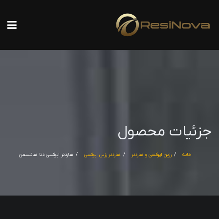
جزئیات محصول
خانه
رزین اپوکسی و هاردنر
هاردنر رزین اپوکسی
هاردنر اپوکسی دتا هانتسمن