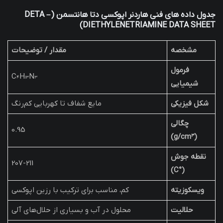
جدول داده های فنی هاردنر اپوکسی دتا هانتسمن (DETA –
DIETHYLENETRIAMINE DATA SHEET)
مشخصه
مقدار / توضیحات
فرمول
C₄H₁₃N₃
شیمیایی
شکل فیزیکی
مایع شفاف تا کهربایی کم‌رنگ
چگالی
0.95
(g/cm³)
نقطه جوش
207-211
(°C)
ویسکوزیته
کم، مناسب برای ترکیب با رزین اپوکسی
حلالیت
محلول در آب و بسیاری از حلال‌های آلی