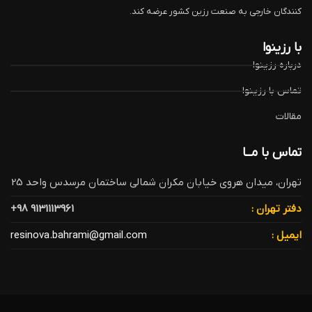
کنندگان خارجی به صنعت رزین کشور عرضه کند.
با رزینوا
درباره رزینوا
تماس با رزینوا
مقالات
تماس با مــا
تهران، میدان هروی خیابان مکران شمالی ساختمان مرسدس واحد 25
دفتر تهران :
9131113961 98+
ایمیل :
resinova.bahrami@gmail.com