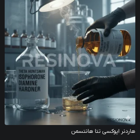
هاردنر اپوکسی تتا هانتسمن