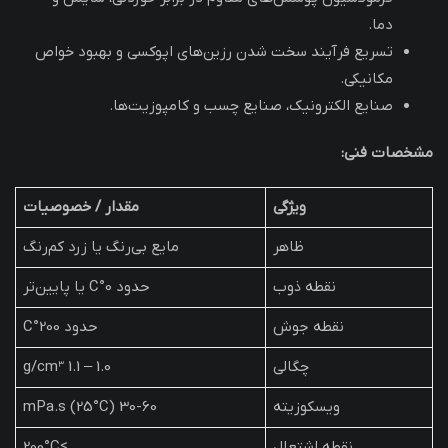
دما.
تسریع فرآیند سخت شدن رزین‌های اپوکسی و بهبود خواص
مکانیکی.
صنایع الکترونیک، صنایع چسب و کامپوزیت‌ها.
مشخصات فنی:
ویژگی
مقدار / خصوصیات
ظاهر
مایع بی‌رنگ یا زرد کم‌رنگ
نقطه ذوب
حدود 0°C یا پایین‌تر
نقطه جوش
حدود 200°C
چگالی
1.0 – 1.1 g/cm³
ویسکوزیته
30-60 mPa.s (25°C)
نقطه اشتعال
≥200°C