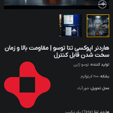
هاردنر اپوکسی تتا توسو | مقاومت بالا و زمان
سخت شدن قابل کنترل
تولید کننده:
توسو ژاپن
بشکه:
200 کیلوگرم
محل تحویل:
شورآباد
هاردنر تتا
(Teta) یک ترکیب