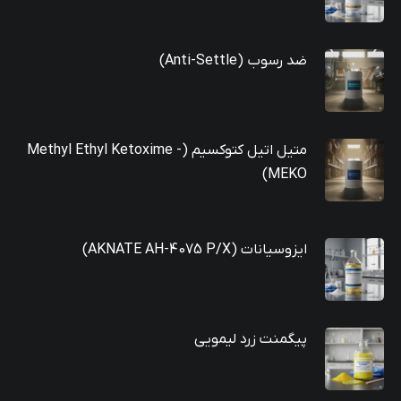
ضد رسوب (Anti-Settle)
متیل اتیل کتوکسیم (Methyl Ethyl Ketoxime -
MEKO)
ایزوسیانات (AKNATE AH-4075 P/X)
پیگمنت زرد لیمویی