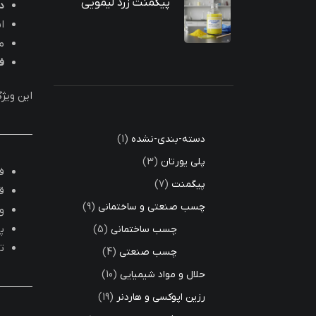
پیگمنت زرد لیمویی
د
ا
م
فش
این ویژ
دسته-بندی-نشده
1
پلی یورتان
3
ف
پیگمنت
7
ق
چسب صنعتی و ساختمانی
9
و
پ
چسب ساختمانی
5
ت
چسب صنعتی
4
حلال و مواد شیمیایی
10
رزین اپوکسی و هاردنر
19