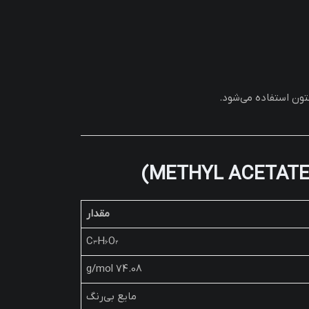
ون استفاده می‌شود.
مقدار
C₃H₆O₂
74.08 g/mol
مایع بی‌رنگ