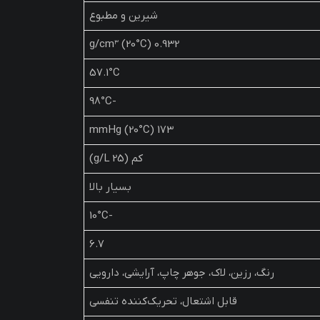
شیرین و مطبوع
0.932 g/cm³ (20°C)
57.1°C
-98°C
173 mmHg (20°C)
کم (25 g/L)
بسیار بالا
-10°C
6.7
رنگ، رزین، لاک، جوهر چاپ، آرایشی، دارویی
قابل اشتعال، تحریک‌کننده تنفسی