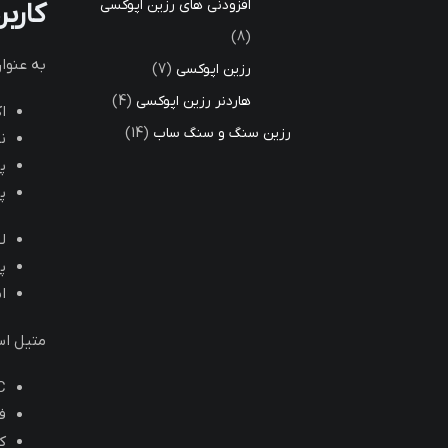
افزودنی های رزین اپوکسی
کارب
8
به عنوا
رزین اپوکسی
7
هاردنر رزین اپوکسی
4
ا
رزین سنگ و سنگ ساب
14
ن
پ
پ
ل
پ
ا
متیل اس
C
ف
ک