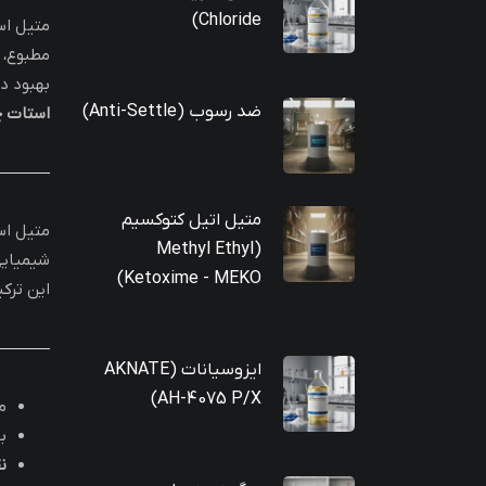
Chloride)
متیل ا
مطبوع، 
بهبود د
ضد رسوب (Anti-Settle)
استات 
متیل اتیل کتوکسیم
متیل ا
(Methyl Ethyl
شیمیایی
Ketoxime - MEKO)
این ترک
ایزوسیانات (AKNATE
AH-4075 P/X)
م
ب
ن