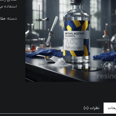
استفاده می
دسته:
حلا
حات
نظرات (0)