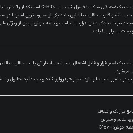
ستات یک
استر آلی سبک
با فرمول شیمیایی
C₃H₆O₂
است که از واکنش متان
سمیت کم و قدرت حلالیت بالا، این ماده یکی از محبوب‌ترین استرها در 
هنده سرعت خشک شدن، فراریت مناسب و نقطه جوش پایین از ویژگی‌های
چیست
بسیار بالا باشد.
ستات یک
استر فرار و قابل اشتعال
است که ساختار آن باعث حلالیت بالا در
 می‌شود.
یب در حضور اسیدها و بازها دچار
هیدرولیز
شده و مجدداً به متانول و اس
ایع بی‌رنگ و شفاف
وی ملایم و شیرین
قطه جوش:
57.1°C