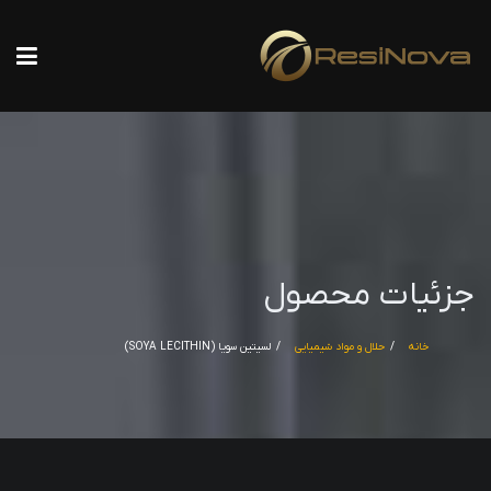
جزئیات محصول
خانه
حلال و مواد شیمیایی
لسیتین سویا (SOYA LECITHIN)