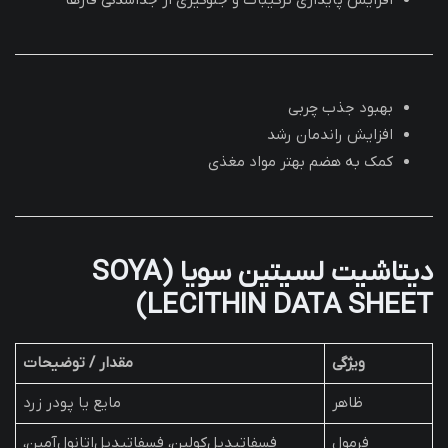
افزایش پایداری ترکیبات و جلوگیری از جداشدگی فازها
بهبود جذب چربی
افزایش راندمان رشد
کمک به هضم بهتر مواد مغذی
دیتاشیت لسیتین سویا (SOYA
LECITHIN DATA SHEET)
ویژگی
مقدار / توضیحات
ظاهر
مایع یا پودر زرد
فرمول
فسفاتیدیل‌کولین، فسفاتیدیل‌اتانول‌آمین،