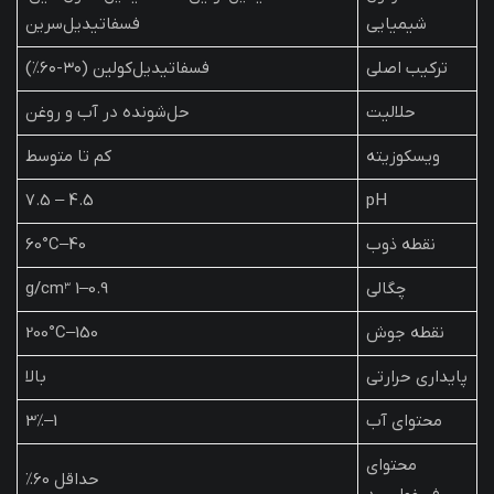
شیمیایی
فسفاتیدیل‌سرین
ترکیب اصلی
فسفاتیدیل‌کولین (۳۰-۶۰٪)
حلالیت
حل‌شونده در آب و روغن
ویسکوزیته
کم تا متوسط
4.5 – 7.5
pH
نقطه ذوب
40–60°C
چگالی
0.9–1 g/cm³
نقطه جوش
150–200°C
پایداری حرارتی
بالا
محتوای آب
1–3٪
محتوای
حداقل 60٪