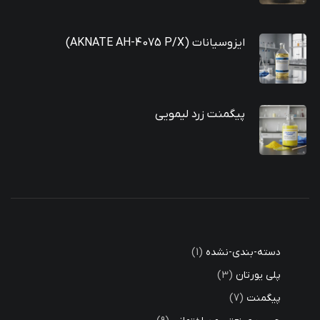
ایزوسیانات (AKNATE AH-4075 P/X)
پیگمنت زرد لیمویی
دسته-بندی-نشده
1
پلی یورتان
3
پیگمنت
7