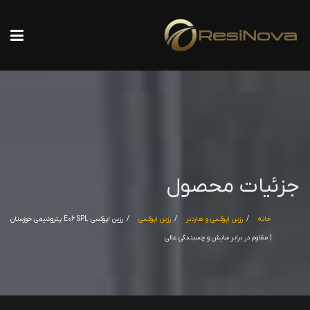
جزئیات محصول
خانه
رزین اپوکسی و هاردنر
رزین اپوکسی
رزین اپوکسی E06 SPL پتروشیمی خوزستان
| مقاوم در برابر سایش و چسبندگی عالی