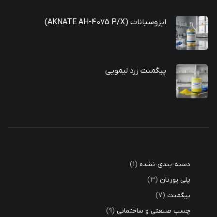
ایزوسیانات (AKNATE AH-4075 P/X)
پیگمنت زرد لیمویی
دسته-بندی-نشده
1
پلی یورتان
3
پیگمنت
7
چسب صنعتی و ساختمانی
9