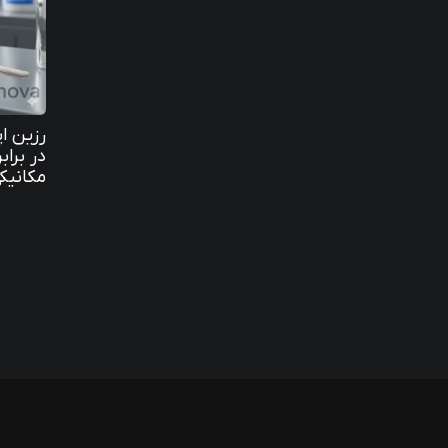
در براب
مکانیکی