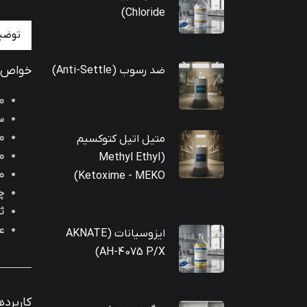
Chloride)
توضی
خواص ف
ضد رسوب (Anti-Settle)
م
س
م
متیل اتیل کتوکسیم
م
(Methyl Ethyl
م
Ketoxime - MEKO)
چ
ث
ع
ایزوسیانات (AKNATE
AH-4075 P/X)
کاربرده