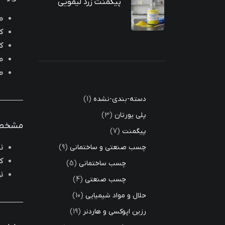
پیگمنت زرد لیمویی
ص
ک
ک
ص
ص
دسته-بندی-نشده
1
پلی یورتان
3
مشخصا
پیگمنت
7
چسب صنعتی و ساختمانی
9
ن
ک
چسب ساختمانی
5
ن
چسب صنعتی
4
حلال و مواد شیمیایی
10
رزین اپوکسی و هاردنر
19