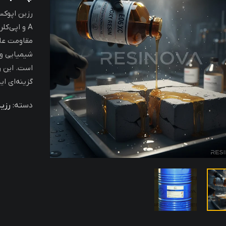
رزین اپوک
A و اپی‌ک
مقاومت عال
شیمیایی و 
است. این ر
گزینه‌ای ا
دسته:
رزی