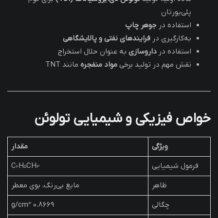
پلی‌یورتان
استفاده در
جوهر چاپ
به‌کارگیری در
فرایندهای نفتی و پالایشگاهی
استفاده در
داروسازی
به عنوان حلال استخراج
نقش مهم در تولید برخی
مواد منفجره
مانند TNT
خواص فیزیکی و شیمیایی تولوئن
ویژگی
مقدار
فرمول شیمیایی
C₆H₅CH₃
ظاهر
مایع بی‌رنگ، بوی معطر
چگالی
0.8669 g/cm³