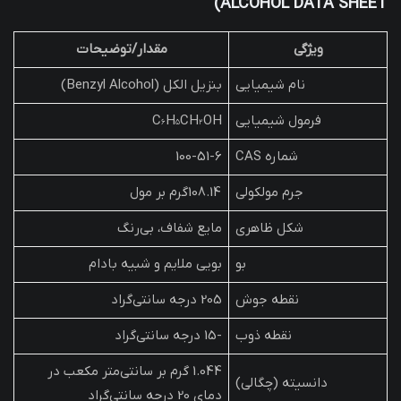
ALCOHOL DATA SHEET)
ویژگی
مقدار/توضیحات
نام شیمیایی
بنزیل الکل (Benzyl Alcohol)
فرمول شیمیایی
C₆H₅CH₂OH
شماره CAS
100-51-6
جرم مولکولی
108.14گرم بر مول
شکل ظاهری
مایع شفاف، بی‌رنگ
بو
بویی ملایم و شبیه بادام
نقطه جوش
205 درجه سانتی‌گراد
نقطه ذوب
-15 درجه سانتی‌گراد
1.044 گرم بر سانتی‌متر مکعب در
دانسیته (چگالی)
دمای 20 درجه سانتی‌گراد