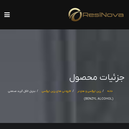
جزئیات محصول
خانه
رزین اپوکسی و هاردنر
افزودنی های رزین اپوکسی
بنزیل الکل گرید صنعتی
(BENZYL ALCOHOL)