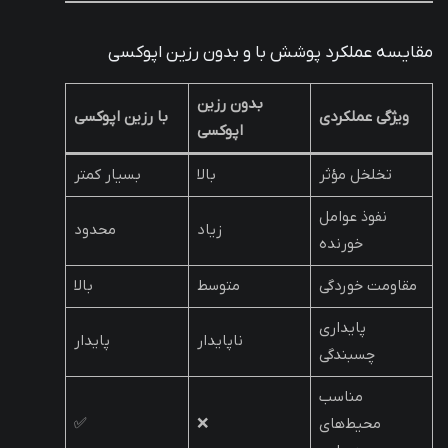
مقایسه عملکرد پوشش با و بدون رزین اپوکسی
بدون رزین
ویژگی عملکردی
با رزین اپوکسی
اپوکسی
تخلخل مؤثر
بالا
بسیار کمتر
نفوذ عوامل
زیاد
محدود
خورنده
مقاومت خوردگی
متوسط
بالا
پایداری
ناپایدار
پایدار
چسبندگی
مناسب
محیط‌های
❌
✅