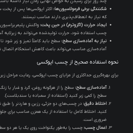
چند روز برای رسیدن به خواص نهایی زمان نیاز داشته باشند
شکنندگی برخی فرمولاسیون‌ها:
اکثر اپوکسی‌ها پس از پخت س
که نیاز به انعطاف‌پذیری دارند مناسب نیستند.
ایجاد حرارت (اگزوترم) در حین پخت:
واکنش پلیمریزاسیون ا
چسب استفاده شود، حرارت تولیدشده می‌تواند به زیرلایه آس
نیاز به آماده‌سازی سطح:
سطح باید کاملاً تمیز و زبر شود 
آماده‌سازی مناسب می‌تواند باعث کاهش استحکام اتصال ش
نحوه استفاده صحیح از چسب اپوکسی
برای بهره‌گیری حداکثری از مزایای چسب اپوکسی، رعایت مراحل زی
آماده‌سازی سطح:
سطح را از هرگونه روغن، گرد و غبار یا زنگ
سطح را کمی زبر کنید (استفاده از سمباده یا سندبلاست).
اختلاط دقیق:
در چسب‌های دو جزئی، رزین و هاردنر را طبق
کنید. اختلاط کامل با استفاده از یک همزن مناسب برای جلو
ضروری است.
اعمال چسب:
چسب را به‌طور یکنواخت روی یک یا هر دو سطح