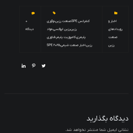
اخبار و
کنفرانس SPE،صنعت رزین،نوآوری
0
رویدادهای
رزین،رزین اپوکسی،مواد
دیدگاه
صنعت
پلیمری،کامپوزیت پلیمر،فناوری
رزین
رزین،اخبار صنعت شیمی،SPE 2025
دیدگاه بگذارید
نشانی ایمیل شما منتشر نخواهد شد.