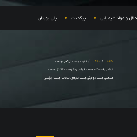
لال و مواد شیمیایی
پیگمنت
پلی یورتان
خانه
وبلاگ
قدرت چسب اپوکسی،چسب
اپوکسی،استحکام چسب اپوکسی،مقاومت مکانیکی،چسب
صنعتی،چسب دوجزئی،چسب سازه‌ای،انتخاب چسب اپوکسی