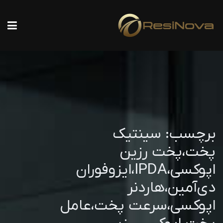
برچسب:
سینتیک
پخت،پخت رزین
اپوکسی،IPDA،ایزوفوران
دی‌آمین،هاردنر
اپوکسی،سرعت پخت،عامل