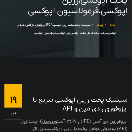
پخت اپوکسی،رزین
اپوکسی،فرمولاسیون اپوکسی
خانه
وبلاگ
سینتیک پخت،پخت رزین اپوکسی،IPDA،ایزوفوران دی‌آمین،هاردنر
اپوکسی،سرعت پخت،عامل پخت اپوکسی،رزین اپوکسی،فرمولاسیون اپوکسی
19
سینتیک پخت رزین اپوکسی سریع با
ایزوفورون دی‌آمین و API
تیر
ایزوفورون دی آمین (IPD) و N-(3-آمینوپروپیل)-ایمیدازول
(API) به‌عنوان عوامل پخت با رزین دی‌گلیسیدیل اتر